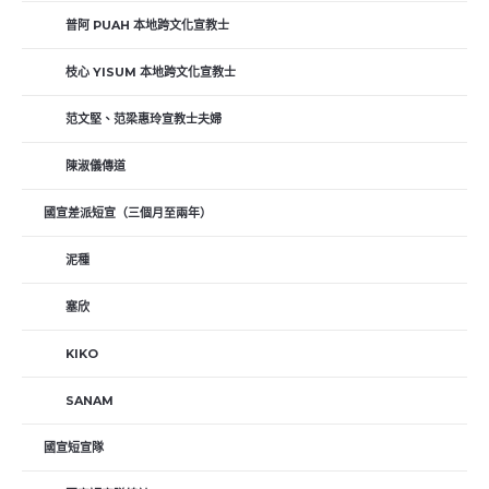
普阿 PUAH 本地跨文化宣教士
枝心 YISUM 本地跨文化宣教士
范文堅、范梁惠玲宣教士夫婦
陳淑儀傳道
國宣差派短宣（三個月至兩年）
泥種
塞欣
KIKO
SANAM
國宣短宣隊