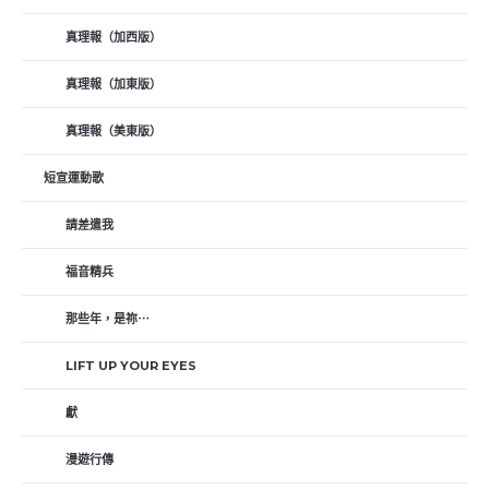
真理報（加西版）
真理報（加東版）
真理報（美東版）
短宣運動歌
請差遣我
福音精兵
那些年，是祢⋯
LIFT UP YOUR EYES
獻
漫遊行傳