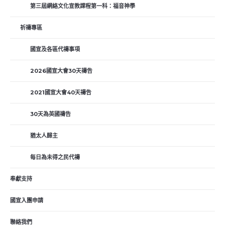
第三屆網絡文化宣教課程第一科：福音神學
祈禱專區
國宣及各區代禱事項
2026國宣大會30天禱告
2021國宣大會40天禱告
30天為英國禱告
猶太人歸主
每日為未得之民代禱
奉獻支持
國宣入團申請
聯絡我們