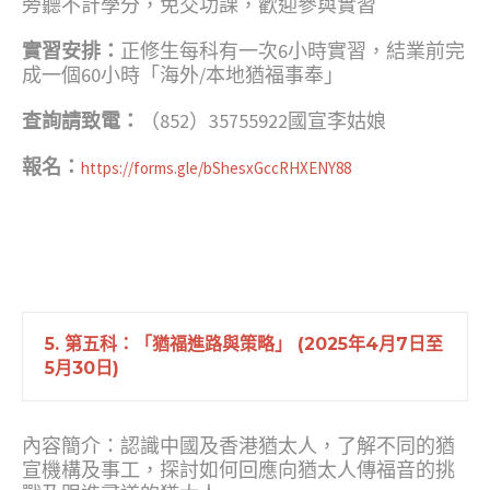
旁聽不計學分，免交功課，歡迎參與實習
實習安排：
正修生每科有一次6小時實習，結業前完
成一個60小時「海外/本地猶福事奉」
查詢請致電：
（852）35755922國宣李姑娘
報名：
https://forms.gle/bShesxGccRHXENY88
5. 第五科：「猶福進路與策略」 (2025年4月7日至
5月30日)
內容簡介：認識中國及香港猶太人，了解不同的猶
宣機構及事工，探討如何回應向猶太人傳福音的挑