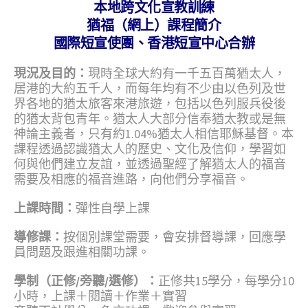
本地跨文化宣教訓練
猶福（網上）課程簡介
國際短宣使團、香港短宣中心合辦
現況及目的：
現時全球大約有一千五百萬猶太人，
居港的大約五千人，而每年均有不少由以色列及世
界各地的猶太旅客來港旅遊，包括以色列服兵役後
的猶太背包青年。猶太人大部分信奉猶太教或是無
神論主義者，只有約1.04%猶太人相信耶穌基督。本
課程透過認識猶太人的歷史、文化及信仰，學習如
何與他們建立友誼，並透過聖經了解猶太人的福音
需要及相應的福音進路，向他們分享福音。
上課時間：
彈性自學上課
導修課：
按個別課堂需要，會安排督導課，回應學
員問題及跟進相關功課。
學制（正修/旁聽/選修）：
正修共15學分，每學分10
小時，上課＋閱讀＋作業＋實習