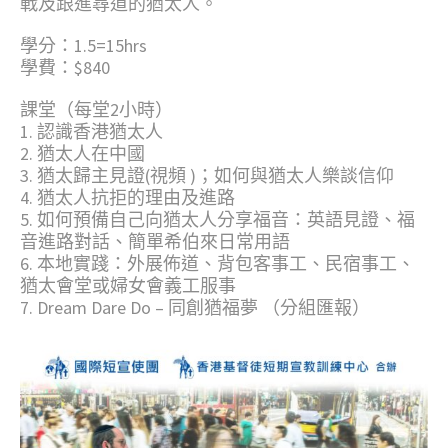
戰及跟進尋道的猶太人。
學分：1.5=15hrs
學費：$840
課堂（每堂2小時）
1. 認識香港猶太人
2. 猶太人在中國
3. 猶太歸主見證(視頻 )；如何與猶太人樂談信仰
4. 猶太人抗拒的理由及進路
5. 如何預備自己向猶太人分享福音：英語見證、福
音進路對話、簡單希伯來日常用語
6. 本地實踐：外展佈道、背包客事工、民宿事工、
猶太會堂或婦女會義工服事
7. Dream Dare Do – 同創猶福夢 （分組匯報）