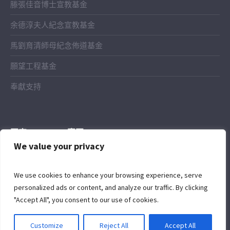
滕張佳音博士宣教基金
余德淳夫人紀念宣教基金
馬劉育清師母紀念佈道基金
願望工程基金
奉獻支持
國宣Facebook專頁
We value your privacy
We use cookies to enhance your browsing experience, serve
personalized ads or content, and analyze our traffic. By clicking
"Accept All", you consent to our use of cookies.
Customize
Reject All
Accept All