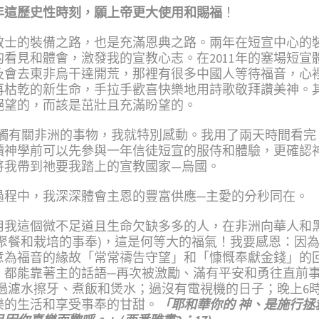
年
這歷史性時刻，
願上帝更大使
用
和賜福
！
宣教士的裝備之路，也是充滿恩典之路。兩年在短宣中心的
看見和體會，激發我的宣教心志。在2011年的塞場短宣
及會去東非烏干達開荒，那裡有很多中國人等待福音，心
再枯乾的新生命，手拉手歡喜快樂地用詩歌敬拜讚美神。
絕望的，而該是茁壯且充滿盼望的。
我每次接觸有關非洲的事物，我就特別感動。我用了兩天時間看
讀神學前可以先參與一年信徒短宣的服侍和體驗，更確認
將我帶到祂要我踏上的宣教國家—烏國。
過程中，我深深體會主恩的豐富供應─主愛的分秒同在。
用我這個微不足道且生命欠缺多多的人，在非洲向華人和
聚餐和栽培的事奉)，這是何等大的福氣！我要感恩：因
意為福音的緣故「常常禱告守望」和「慷慨奉獻金錢」的
，都能靠著主的話語─再次被激勵、滿有平安和勇往直前
過濾水擦牙、煮飯和煲水；過沒有電視機的日子；晚上6
樂的生活和享受事奉的甘甜。
「耶和華你的 神、是施行