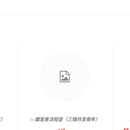
年）
In
國宣差派短宣（三個月至兩年）