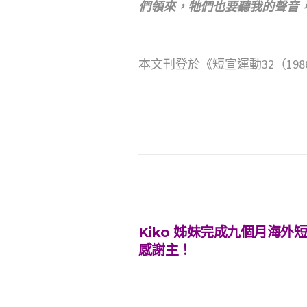
們領來，牠們也要聽我的聲音
本文刊登於《短宣運動32（1986
Kiko 姊妹完成九個月海
感謝主！