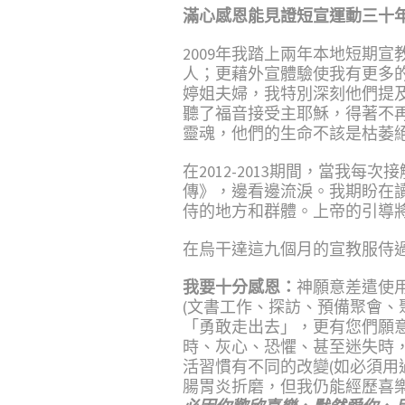
滿心感恩能
見證
短宣運動三十
2009年我踏上兩年本地短期
人；更藉外宣體驗使我有更多的
婷姐夫婦，我特別深刻他們提
聽了福音接受主耶穌，得著不
靈魂，他們的生命不該是枯萎
在2012-2013期間，當
傳》，邊看邊流淚。我期盼在
侍的地方和群體。上帝的引導
在烏干達這九個月的宣教服侍
我要十分感恩：
神願意差遣使
(文書工作、探訪、預備聚會、
「勇敢走出去」，更有您們願
時、灰心、恐懼、甚至迷失時
活習慣有不同的改變(如必須用
腸胃炎折磨，但我仍能經歷喜