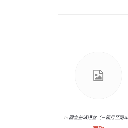
長宣（兩年以上）
In
國宣差派短宣（三個月至兩