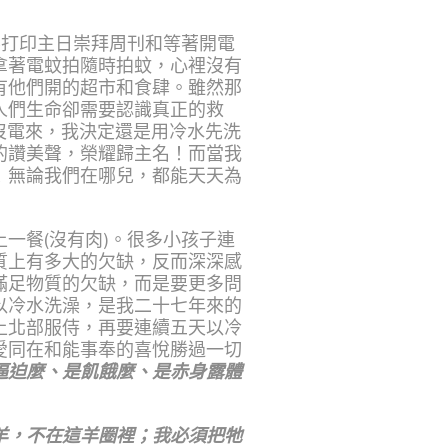
要打印主日崇拜周刊和等著開電
拿著電蚊拍隨時拍蚊，心裡沒有
有他們開的超市和食肆。雖然那
人們生命卻需要認識真正的救
沒電來，我決定還是用冷水先洗
的讚美聲，榮耀歸主名！而當我
！無論我們在哪兒，都能天天為
一餐(沒有肉)。很多小孩子連
質上有多大的欠缺，反而深深感
滿足物質的欠缺，而是要更多問
以冷水洗澡，是我二十七年來的
上北部服侍，再要連續五天以冷
愛同在和能事奉的喜悅勝過一切
逼迫麼、是飢餓麼、是赤身露體
羊，不在這羊圈裡；我必須把牠