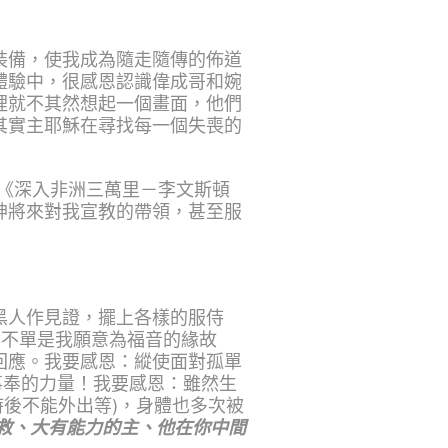
裝備，使我成為隨走隨傳的佈道
體驗中，很感恩認識偉成哥和婉
裡就不其然想起一個畫面，他們
其實主耶穌在尋找每一個失喪的
完《深入非洲三萬里－李文斯頓
神將來對我宣教的帶領，甚至服
黑人作見證，擺上各樣的服侍
為不單是我願意為福音的緣故
回應。我要感恩：縱使面對孤單
事奉的力量！我要感恩：雖然生
時後不能外出等)，身體也多次被
拯救、大有能力的主、他在你中間