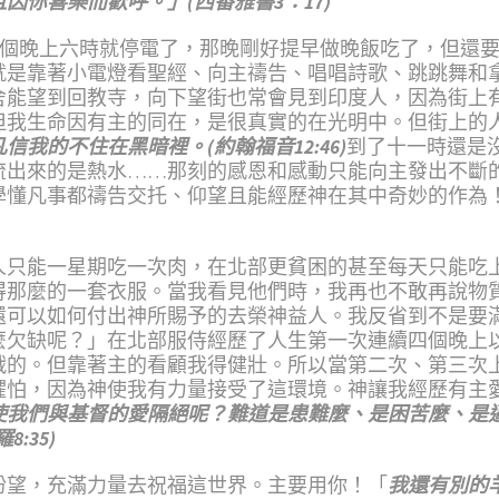
因你喜樂而歡呼。」(西番雅書3：17)
有個晚上六時就停電了，那晚剛好提早做晚飯吃了，但還
就是靠著小電燈看聖經、向主禱告、唱唱詩歌、跳跳舞和
舍能望到回教寺，向下望街也常會見到印度人，因為街上
但我生命因有主的同在，是很真實的在光明中。但街上的
我的不住在黑暗裡。(約翰福音12:46)
到了十一時還是
流出來的是熱水……那刻的感恩和感動只能向主發出不斷
學懂凡事都禱告交托、仰望且能經歷神在其中奇妙的作為
人只能一星期吃一次肉，在北部更貧困的甚至每天只能吃上
得那麼的一套衣服。當我看見他們時，我再也不敢再說物
還可以如何付出神所賜予的去榮神益人。我反省到不是要
麼欠缺呢？」在北部服侍經歷了人生第一次連續四個晚上
戰的。但靠著主的看顧我得健壯。所以當第二次、第三次
懼怕，因為神使我有力量接受了這環境。神讓我經歷有主
使我們與基督的愛隔絕呢？難道是患難麼、是困苦麼、是
:35)
盼望，充滿力量去祝福這世界。主要用你！「
我還有別的