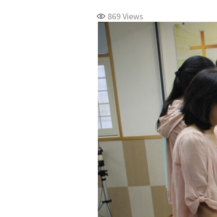
869
Views