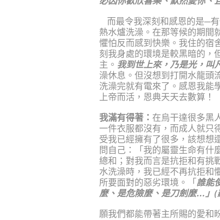
必因你歡欣喜樂、默然愛你、且
而最令我深刻和感恩的是─
熱水爐洗澡。在那等候的期間
懼怕反而感到快樂。我住的宿
刻我身處的環境是較黑暗的，
主。
我到世上來，乃是光，叫凡信
澡休息。但沒想到打開水龍頭
洗澡完就有電來了。感恩我能
上帝而活，恩典天天去數算！
我滿有得著：
在烏干達很多黑
一件衣服都沒有，而成人就只
受我已經擁有了很多，該想想
問自己：「我的屬靈生命有什
總和；對我而言是抗拒和有挑
水洗澡時，我已經不再抗拒和
所要面對的惡劣環境。「
誰能
麼、是危險麼、是刀劍麼…」(羅8
願我們都能帶著主所賜的愛和