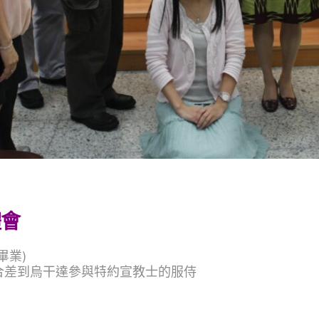
體會
畢業)
傳和國宣合差到烏干達參與特約宣教士的服侍