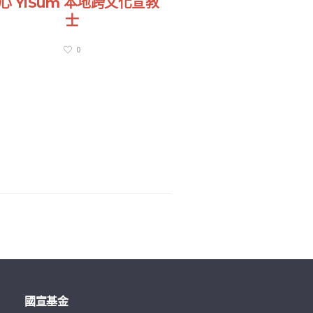
心 YiSum 本地跨文化宣教
泥
士
2
0
國宣基金