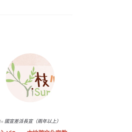
In
國宣差派長宣（兩年以上）
In
國宣差派短宣（