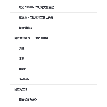
枝心 YISUM 本地跨文化宣教士
范文堅、范梁惠玲宣教士夫婦
陳淑儀傳道
國宣差派短宣（三個月至兩年）
泥種
塞欣
KIKO
SANAM
國宣短宣隊
國宣短宣隊統計