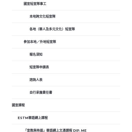
國宣短宣隊事工
本地跨文化短宣隊
各地（華人及多元文化）短宣隊
參加本地／外地短宣隊
報名須知
短宣隊申請表
諮詢人表
自行承擔責任書
國宣課程
ESTM華語網上課程
「宣教與佈道」華語網上文憑課程 DIP. ME