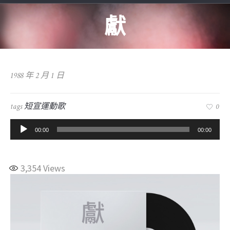
獻
1988 年 2 月 1 日
tags
短宣運動歌
0
音
00:00
00:00
訊
播
放
3,354
Views
器