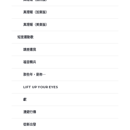
真理報（加東版）
真理報（美東版）
短宣運動歌
請差遣我
福音精兵
那些年，是祢⋯
LIFT UP YOUR EYES
獻
漫遊行傳
從新出發